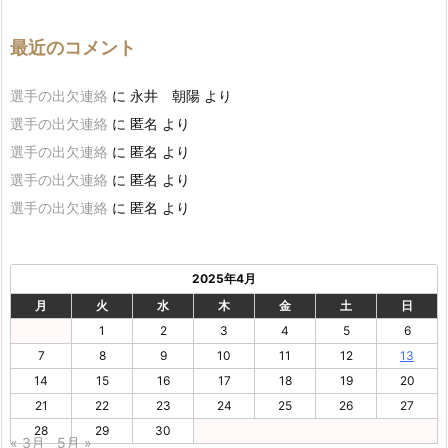
最近のコメント
選手の出欠連絡
に
永井 朝陽
より
選手の出欠連絡
に
匿名
より
選手の出欠連絡
に
匿名
より
選手の出欠連絡
に
匿名
より
選手の出欠連絡
に
匿名
より
2025年4月
月
火
水
木
金
土
日
1
2
3
4
5
6
7
8
9
10
11
12
13
14
15
16
17
18
19
20
21
22
23
24
25
26
27
28
29
30
« 3月
5月 »