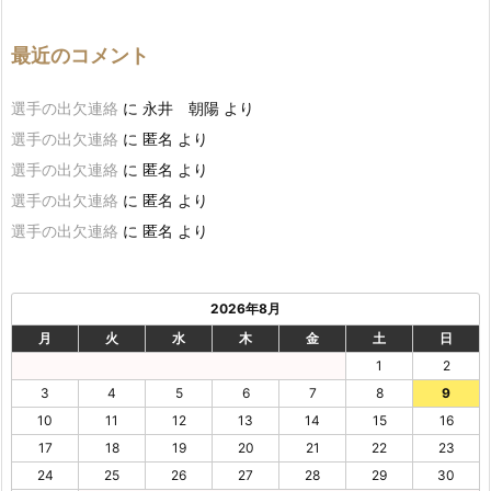
最近のコメント
選手の出欠連絡
に
永井 朝陽
より
選手の出欠連絡
に
匿名
より
選手の出欠連絡
に
匿名
より
選手の出欠連絡
に
匿名
より
選手の出欠連絡
に
匿名
より
2026年8月
月
火
水
木
金
土
日
1
2
3
4
5
6
7
8
9
10
11
12
13
14
15
16
17
18
19
20
21
22
23
24
25
26
27
28
29
30