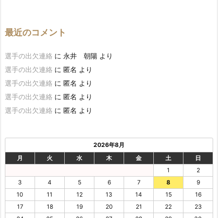
最近のコメント
選手の出欠連絡
に
永井 朝陽
より
選手の出欠連絡
に
匿名
より
選手の出欠連絡
に
匿名
より
選手の出欠連絡
に
匿名
より
選手の出欠連絡
に
匿名
より
2026年8月
月
火
水
木
金
土
日
1
2
3
4
5
6
7
8
9
10
11
12
13
14
15
16
17
18
19
20
21
22
23